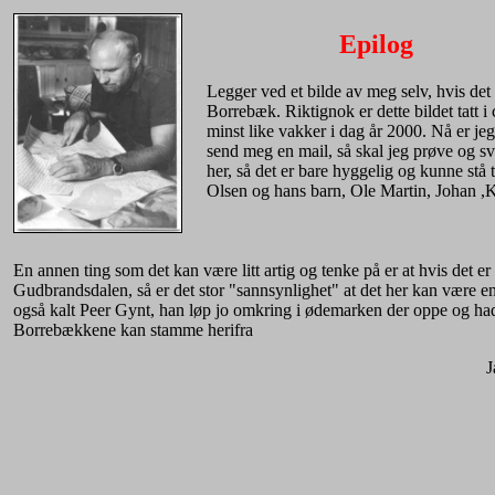
Epilog
Legger ved et bilde av meg selv, hvis det 
Borrebæk. Riktignok er dette bildet tatt i
minst like vakker i dag år 2000. Nå er jeg 
send meg en mail, så skal jeg prøve og svar
her, så det er bare hyggelig og kunne stå ti
Olsen og hans barn, Ole Martin, Johan ,
En annen ting som det kan være litt artig og tenke på er at hvis det e
Gudbrandsdalen, så er det stor "sannsynlighet" at det her kan være 
også kalt Peer Gynt, han løp jo omkring i ødemarken der oppe og had
Borrebækkene kan stamme herifra
Ja